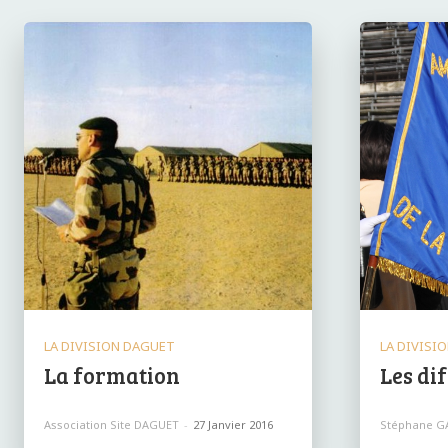
LA DIVISION DAGUET
LA DIVISI
La formation
Les di
Association Site DAGUET
-
27 Janvier 2016
Stéphane G