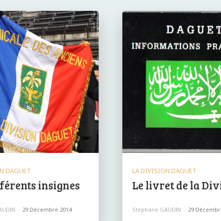
ON DAGUET
LA DIVISION DAGUET
fférents insignes
Le livret de la Div
AUDIN
-
29 Décembre 2014
Stéphane GAUDIN
-
29 Décembr