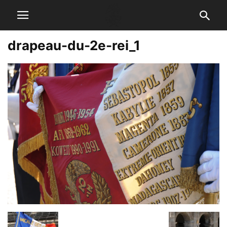
drapeau-du-2e-rei_1