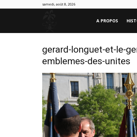
samedi, août 8, 2026
OPÉRATION
A PROPOS
HIST
DAGUET
gerard-longuet-et-le-gen
emblemes-des-unites
1991-
2021