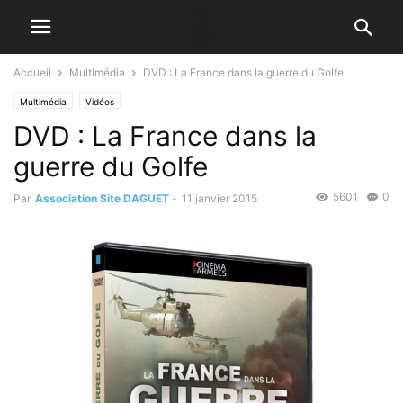
Accueil
Multimédia
DVD : La France dans la guerre du Golfe
Multimédia
Vidéos
DVD : La France dans la
guerre du Golfe
5601
0
Par
Association Site DAGUET
-
11 janvier 2015