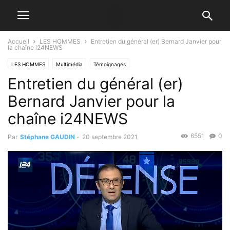
Accueil
LES HOMMES
Entretien du général (er) Bernard Janvier pour
la chaîne i24NEWS
LES HOMMES
Multimédia
Témoignages
Entretien du général (er)
Bernard Janvier pour la
chaîne i24NEWS
6551
0
Par
Stéphane GAUDIN
-
20 septembre 2021