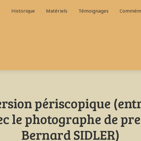
S
Historique
Matériels
Témoignages
Commémo
sion périscopique (ent
ec le photographe de pre
Bernard SIDLER)