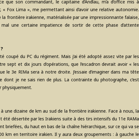
arce que son commandant, le capitaine d’Andlau, m’a d’office mis à
« Fox Lima », me permettant ainsi d’avoir une relative autonomie.
la frontière irakienne, matérialisée par une impressionnante falaise,
 mal une certaine impatience de sortir de cette phase d’attente
 ?
i été coupé du PC du régiment. Mais j’ai été adopté assez vite par les
re sept et dix jours d’opérations, que l’escadron devrait avoir « les
que le 3e RIMa sera à notre droite. J’essaie d’imaginer dans ma tête
 dont je ne sais rien de plus. La contrainte du photographe, c’est
ir physiquement.
à une dizaine de km au sud de la frontière irakienne. Face à nous, la
vait été désertée par les Irakiens suite à des tirs intensifs du 11e RAMa
t briefées, du haut en bas de la chaîne hiérarchique, sur ce qui va se
0 km en territoire irakien. Il y aura deux groupements : à gauche le