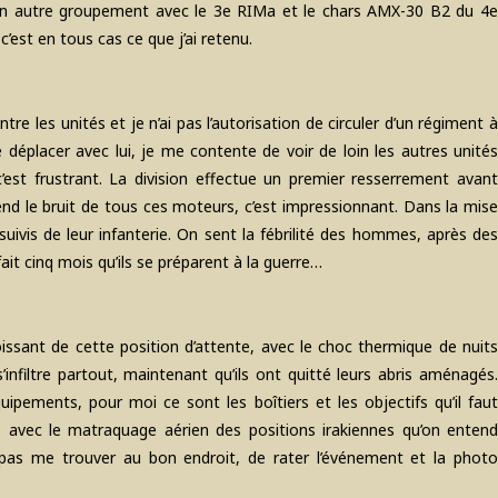
te un autre groupement avec le 3e RIMa et le chars AMX-30 B2 du 4e
’est en tous cas ce que j’ai retenu.
re les unités et je n’ai pas l’autorisation de circuler d’un régiment à
déplacer avec lui, je me contente de voir de loin les autres unités
c’est frustrant. La division effectue un premier resserrement avant
end le bruit de tous ces moteurs, c’est impressionnant. Dans la mise
, suivis de leur infanterie. On sent la fébrilité des hommes, après des
fait cinq mois qu’ils se préparent à la guerre…
oissant de cette position d’attente, avec le choc thermique de nuits
’infiltre partout, maintenant qu’ils ont quitté leurs abris aménagés.
ipements, pour moi ce sont les boîtiers et les objectifs qu’il faut
, avec le matraquage aérien des positions irakiennes qu’on entend
ne pas me trouver au bon endroit, de rater l’événement et la photo