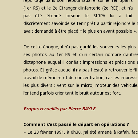
reportage dans son hebdomadaire sur le 1er Spahis
(1er RS) et le 2e Etranger d’infanterie (2e REI), et n’a
pas été étonné lorsque le SIRPA lui a fait
discrètement savoir de se tenir prêt à partir rejoindre le 1er
avait demandé à être placé « le plus en avant possible ».
De cette époque, il n’a pas gardé les souvenirs les plus 
ses photos au 1er RS et d’un certain nombre d’autres
dictaphone auquel il confiait impressions et précision
photos. Et grâce auquel il n’a pas hésité à retrouver le f
travail de mémoire et de concentration, car les impressi
les plus divers : vent sur le micro, moteur des véhicul
l’entend parfois crier tant le bruit autour est fort.
Propos recueillis par Pierre BAYLE
Comment s’est passé le départ en opérations ?
– Le 23 février 1991, à 6h30, j’ai été amené à Rafah, face