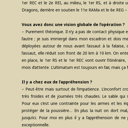
1er REC et le 2e REI, au milieu, le 1er RS, et à droi
Dragons, derrière en soutien le 11e RAMa et le 6e REG – c
Vous avez donc une vision globale de l’opération ?
– Purement théorique. Il n’y a pas de contact physique ent
l’autre ; je suis immergé dans mon escadron et dois me 
déployées autour de nous avant l’assaut à la falaise, 
l’assaut, elle réduit son front de 20 km à 10 km. On ent
en place, le 1er RS et le 1er REC vont ouvrir l’itinéraire
mois d’attente. L’ultimatum est toujours en l’air, mais ça 
Il y a chez eux de l’appréhension ?
– Peut-être mais surtout de l’impatience. L’inconfort cr
très froides et de journées très chaudes. Le sable qui s
Pour eux c’est une contrainte pour les armes et les équ
protéger de la poussière… En plus la nuit on dort mal
jusqu’ici. Pour moi en plus il y a l’appréhension de 
exceptionnelle.