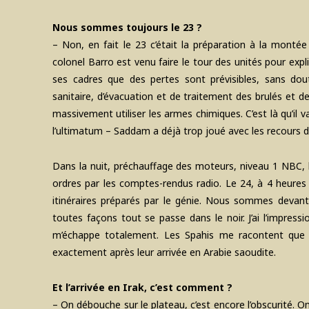
Nous sommes toujours le 23 ?
– Non, en fait le 23 c’était la préparation à la monté
colonel Barro est venu faire le tour des unités pour expli
ses cadres que des pertes sont prévisibles, sans do
sanitaire, d’évacuation et de traitement des brulés et d
massivement utiliser les armes chimiques. C’est là qu’il 
l’ultimatum – Saddam a déjà trop joué avec les recours di
Dans la nuit, préchauffage des moteurs, niveau 1 NBC, l
ordres par les comptes-rendus radio. Le 24, à 4 heures
itinéraires préparés par le génie. Nous sommes devant 
toutes façons tout se passe dans le noir. J’ai l’impres
m’échappe totalement. Les Spahis me racontent que le
exactement après leur arrivée en Arabie saoudite.
Et l’arrivée en Irak, c’est comment ?
– On débouche sur le plateau, c’est encore l’obscurité. O