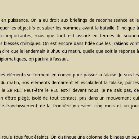
e en puissance. On a eu droit aux briefings de reconnaissance et le
quer les objectifs et saluer les hommes avant la bataille. Il indique à
ute importantes, mais que tout est assuré en termes de soutien
es blessés chimiques. On est encore dans l’idée que les Irakiens vont
va dire que le lendemain à 3h30 du matin, quelle que soit la réponse à
plomatiques, on partira à l’assaut.
es éléments se forment en convoi pour passer la falaise. Je suis les
 du matin, nos éléments démarrent et escaladent la falaise, par les
le 2e REI. Peut-être le REC est-il devant nous, je ne sais pas, de
sion d’être piégé, isolé de tout contact, pris dans un mouvement qui
 franchissement de la frontière intervient cinq mois et un jour
n roule tous feux éteints. On distingue une colonne de blindés un peu