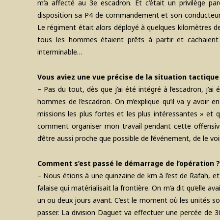
m’a affecté au 3e escadron. Et c’était un privilège p
disposition sa P4 de commandement et son conducteur, 
Le régiment était alors déployé à quelques kilomètres de 
tous les hommes étaient prêts à partir et cachaient
interminable…
Vous aviez une vue précise de la situation tactique
– Pas du tout, dès que j’ai été intégré à l’escadron, j’a
hommes de l’escadron. On m’explique qu’il va y avoir ent
missions les plus fortes et les plus intéressantes » et 
comment organiser mon travail pendant cette offensive
d’être aussi proche que possible de l’événement, de le vo
Comment s’est passé le démarrage de l’opération ?
– Nous étions à une quinzaine de km à l’est de Rafah, et 
falaise qui matérialisait la frontière. On m’a dit qu’elle a
un ou deux jours avant. C’est le moment où les unités son
passer. La division Daguet va effectuer une percée de 30