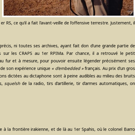
 RS, ce qu’il a fait l’avant-veille de l’offensive terrestre. Justement, il
précis, ni toutes ses archives, ayant fait don d’une grande partie de
 sur les CRAPS au 1er RPIMa. Par chance, il a retrouvé le petit
s au fur et à mesure, pour pouvoir ensuite légender précisément ses
il de son expérience unique
« d’embedded »
français. Au prix d’un gro
ons dictées au dictaphone sont à peine audibles au milieu des bruits
es,
squelsh
de la radio, tirs d’artillerie, tir d’armes automatiques, o
 à la frontière irakienne, et de là au 1er Spahis, où le colonel Barro